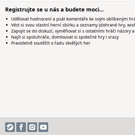
Registrujte se u nás a budete moci…
Udělovat hodnocení a psát komentáře ke svým oblíbeným h
Vést si svou vlastní herní sbírku a seznamy (dohrané hry, wis
Zapojit se do diskuzí, vyměňovat si s ostatními hráči názory a
Najít si spoluhráče, domlouvat si společné hry i srazy
Pravidelně soutěžit o řadu skvělých her