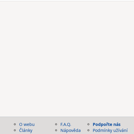
O webu
F.A.Q.
Podpořte nás
Články
Nápověda
Podmínky užívání