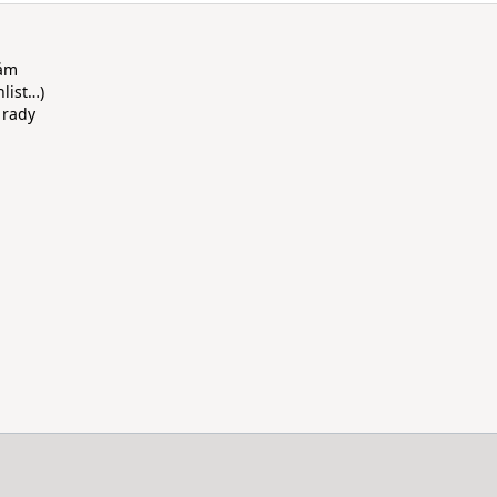
rám
hlist…)
 rady