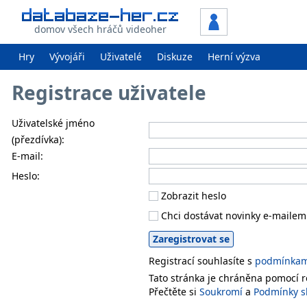
domov všech hráčů videoher
Hry
Vývojáři
Uživatelé
Diskuze
Herní výzva
Registrace uživatele
Uživatelské jméno
(přezdívka):
E-mail:
Heslo:
Zobrazit heslo
Chci dostávat novinky e-mailem
Registrací souhlasíte s
podmínkami
Tato stránka je chráněna pomocí
Přečtěte si
Soukromí
a
Podmínky s