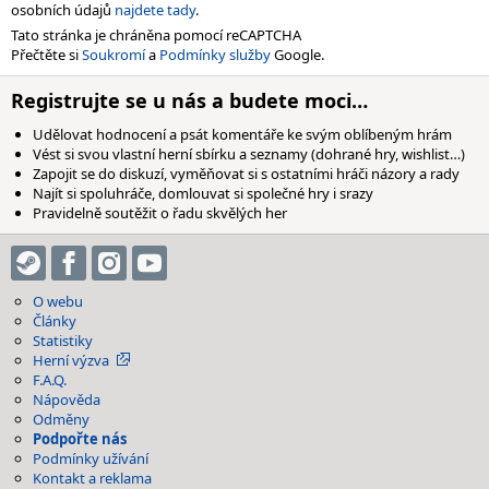
osobních údajů
najdete tady
.
Tato stránka je chráněna pomocí reCAPTCHA
Přečtěte si
Soukromí
a
Podmínky služby
Google.
Registrujte se u nás a budete moci…
Udělovat hodnocení a psát komentáře ke svým oblíbeným hrám
Vést si svou vlastní herní sbírku a seznamy (dohrané hry, wishlist…)
Zapojit se do diskuzí, vyměňovat si s ostatními hráči názory a rady
Najít si spoluhráče, domlouvat si společné hry i srazy
Pravidelně soutěžit o řadu skvělých her
O webu
Články
Statistiky
Herní výzva
F.A.Q.
Nápověda
Odměny
Podpořte nás
Podmínky užívání
Kontakt a reklama