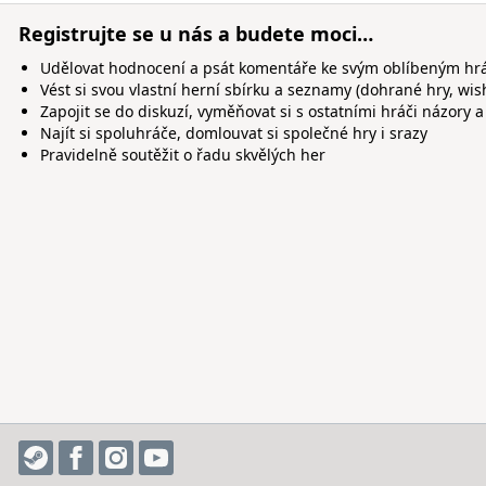
Registrujte se u nás a budete moci…
Udělovat hodnocení a psát komentáře ke svým oblíbeným h
Vést si svou vlastní herní sbírku a seznamy (dohrané hry, wis
Zapojit se do diskuzí, vyměňovat si s ostatními hráči názory a
Najít si spoluhráče, domlouvat si společné hry i srazy
Pravidelně soutěžit o řadu skvělých her