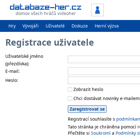
domov všech hráčů videoher
Hry
Vývojáři
Uživatelé
Diskuze
Herní výzva
Registrace uživatele
Uživatelské jméno
(přezdívka):
E-mail:
Heslo:
Zobrazit heslo
Chci dostávat novinky e-mailem
Registrací souhlasíte s
podmínkami
Tato stránka je chráněna pomocí
Přečtěte si
Soukromí
a
Podmínky s