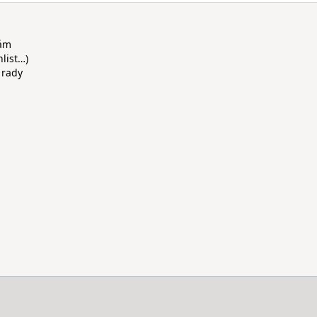
rám
hlist…)
 rady