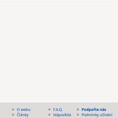
O webu
F.A.Q.
Podpořte nás
Články
Nápověda
Podmínky užívání