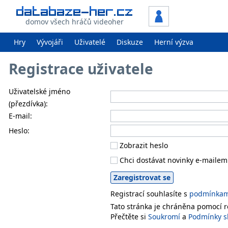
domov všech hráčů videoher
Hry
Vývojáři
Uživatelé
Diskuze
Herní výzva
Registrace uživatele
Uživatelské jméno
(přezdívka):
E-mail:
Heslo:
Zobrazit heslo
Chci dostávat novinky e-mailem
Registrací souhlasíte s
podmínkami
Tato stránka je chráněna pomocí
Přečtěte si
Soukromí
a
Podmínky s