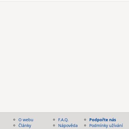
O webu
F.A.Q.
Podpořte nás
Články
Nápověda
Podmínky užívání