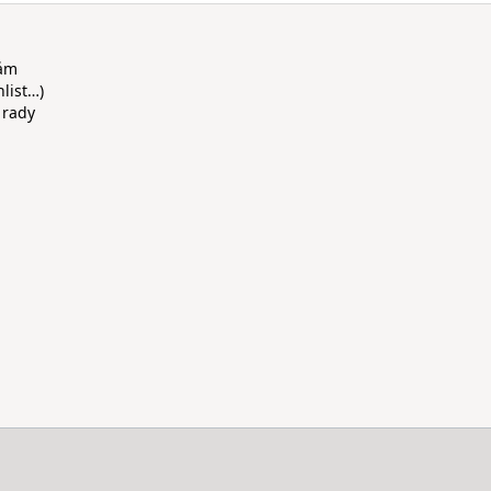
rám
hlist…)
 rady