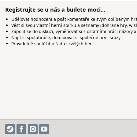
Registrujte se u nás a budete moci…
Udělovat hodnocení a psát komentáře ke svým oblíbeným h
Vést si svou vlastní herní sbírku a seznamy (dohrané hry, wis
Zapojit se do diskuzí, vyměňovat si s ostatními hráči názory a
Najít si spoluhráče, domlouvat si společné hry i srazy
Pravidelně soutěžit o řadu skvělých her