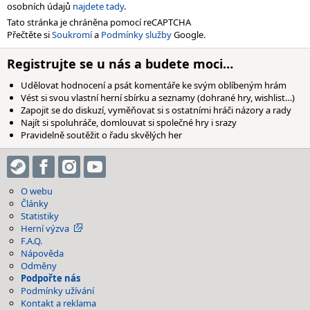
osobních údajů
najdete tady
.
Tato stránka je chráněna pomocí reCAPTCHA
Přečtěte si
Soukromí
a
Podmínky služby
Google.
Registrujte se u nás a budete moci…
Udělovat hodnocení a psát komentáře ke svým oblíbeným hrám
Vést si svou vlastní herní sbírku a seznamy (dohrané hry, wishlist…)
Zapojit se do diskuzí, vyměňovat si s ostatními hráči názory a rady
Najít si spoluhráče, domlouvat si společné hry i srazy
Pravidelně soutěžit o řadu skvělých her
O webu
Články
Statistiky
Herní výzva
F.A.Q.
Nápověda
Odměny
Podpořte nás
Podmínky užívání
Kontakt a reklama