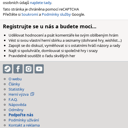
osobních údajů
najdete tady
.
Tato stránka je chráněna pomocí reCAPTCHA
Přečtěte si
Soukromí
a
Podmínky služby
Google.
Registrujte se u nás a budete moci…
Udělovat hodnocení a psát komentáře ke svým oblíbeným hrám
Vést si svou vlastní herní sbírku a seznamy (dohrané hry, wishlist…)
Zapojit se do diskuzí, vyměňovat si s ostatními hráči názory a rady
Najít si spoluhráče, domlouvat si společné hry i srazy
Pravidelně soutěžit o řadu skvělých her
O webu
Články
Statistiky
Herní výzva
F.A.Q.
Nápověda
Odměny
Podpořte nás
Podmínky užívání
Kontakt a reklama