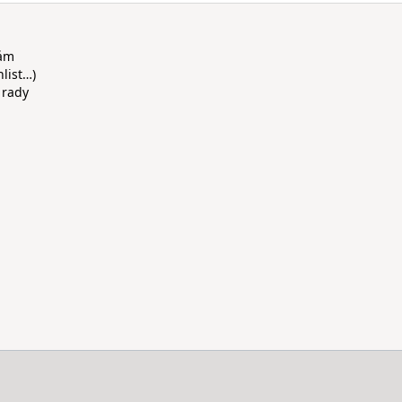
rám
hlist…)
 rady