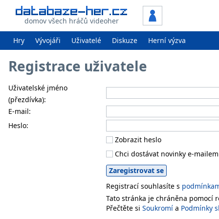
domov všech hráčů videoher
Hry
Vývojáři
Uživatelé
Diskuze
Herní výzva
Registrace uživatele
Uživatelské jméno
(přezdívka):
E-mail:
Heslo:
Zobrazit heslo
Chci dostávat novinky e-mailem
Registrací souhlasíte s
podmínkami
Tato stránka je chráněna pomocí
Přečtěte si
Soukromí
a
Podmínky s