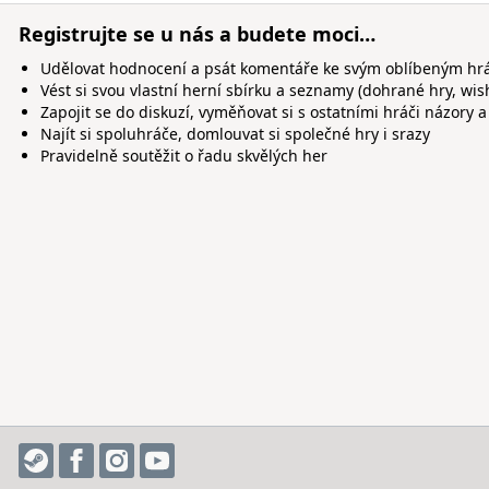
Registrujte se u nás a budete moci…
Udělovat hodnocení a psát komentáře ke svým oblíbeným h
Vést si svou vlastní herní sbírku a seznamy (dohrané hry, wis
Zapojit se do diskuzí, vyměňovat si s ostatními hráči názory a
Najít si spoluhráče, domlouvat si společné hry i srazy
Pravidelně soutěžit o řadu skvělých her