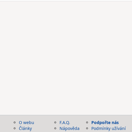
O webu
F.A.Q.
Podpořte nás
Články
Nápověda
Podmínky užívání