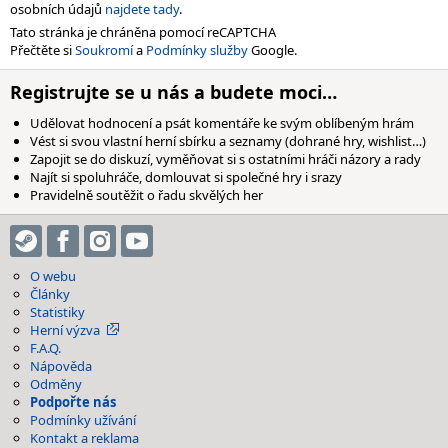
osobních údajů
najdete tady
.
Tato stránka je chráněna pomocí reCAPTCHA
Přečtěte si
Soukromí
a
Podmínky služby
Google.
Registrujte se u nás a budete moci…
Udělovat hodnocení a psát komentáře ke svým oblíbeným hrám
Vést si svou vlastní herní sbírku a seznamy (dohrané hry, wishlist…)
Zapojit se do diskuzí, vyměňovat si s ostatními hráči názory a rady
Najít si spoluhráče, domlouvat si společné hry i srazy
Pravidelně soutěžit o řadu skvělých her
O webu
Články
Statistiky
Herní výzva
F.A.Q.
Nápověda
Odměny
Podpořte nás
Podmínky užívání
Kontakt a reklama