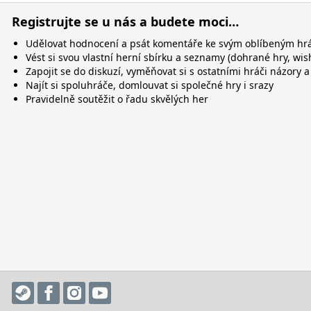
Registrujte se u nás a budete moci…
Udělovat hodnocení a psát komentáře ke svým oblíbeným h
Vést si svou vlastní herní sbírku a seznamy (dohrané hry, wis
Zapojit se do diskuzí, vyměňovat si s ostatními hráči názory a
Najít si spoluhráče, domlouvat si společné hry i srazy
Pravidelně soutěžit o řadu skvělých her