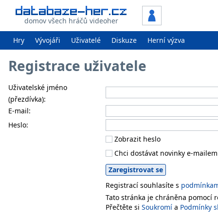
domov všech hráčů videoher
Hry
Vývojáři
Uživatelé
Diskuze
Herní výzva
Registrace uživatele
Uživatelské jméno
(přezdívka):
E-mail:
Heslo:
Zobrazit heslo
Chci dostávat novinky e-mailem
Registrací souhlasíte s
podmínkami
Tato stránka je chráněna pomocí
Přečtěte si
Soukromí
a
Podmínky s