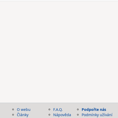
O webu
F.A.Q.
Podpořte nás
Články
Nápověda
Podmínky užívání