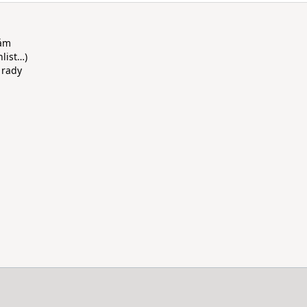
rám
hlist…)
 rady