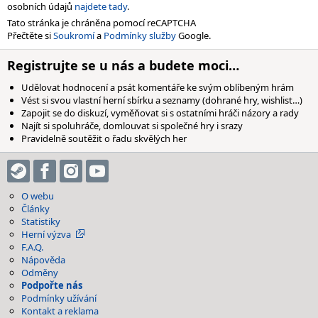
osobních údajů
najdete tady
.
Tato stránka je chráněna pomocí reCAPTCHA
Přečtěte si
Soukromí
a
Podmínky služby
Google.
Registrujte se u nás a budete moci…
Udělovat hodnocení a psát komentáře ke svým oblíbeným hrám
Vést si svou vlastní herní sbírku a seznamy (dohrané hry, wishlist…)
Zapojit se do diskuzí, vyměňovat si s ostatními hráči názory a rady
Najít si spoluhráče, domlouvat si společné hry i srazy
Pravidelně soutěžit o řadu skvělých her
O webu
Články
Statistiky
Herní výzva
F.A.Q.
Nápověda
Odměny
Podpořte nás
Podmínky užívání
Kontakt a reklama