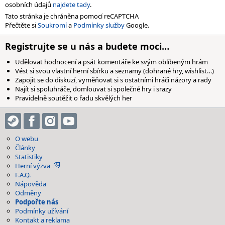
osobních údajů
najdete tady
.
Tato stránka je chráněna pomocí reCAPTCHA
Přečtěte si
Soukromí
a
Podmínky služby
Google.
Registrujte se u nás a budete moci…
Udělovat hodnocení a psát komentáře ke svým oblíbeným hrám
Vést si svou vlastní herní sbírku a seznamy (dohrané hry, wishlist…)
Zapojit se do diskuzí, vyměňovat si s ostatními hráči názory a rady
Najít si spoluhráče, domlouvat si společné hry i srazy
Pravidelně soutěžit o řadu skvělých her
O webu
Články
Statistiky
Herní výzva
F.A.Q.
Nápověda
Odměny
Podpořte nás
Podmínky užívání
Kontakt a reklama