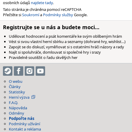
osobních údajů
najdete tady
.
Tato stránka je chráněna pomocí reCAPTCHA
Přečtěte si
Soukromí
a
Podmínky služby
Google.
Registrujte se u nás a budete moci…
Udělovat hodnocení a psát komentáře ke svým oblíbeným hrám
Vést si svou vlastní herní sbírku a seznamy (dohrané hry, wishlist…)
Zapojit se do diskuzí, vyměňovat si s ostatními hráči názory a rady
Najít si spoluhráče, domlouvat si společné hry i srazy
Pravidelně soutěžit o řadu skvělých her
O webu
Články
Statistiky
Herní výzva
F.A.Q.
Nápověda
Odměny
Podpořte nás
Podmínky užívání
Kontakt a reklama