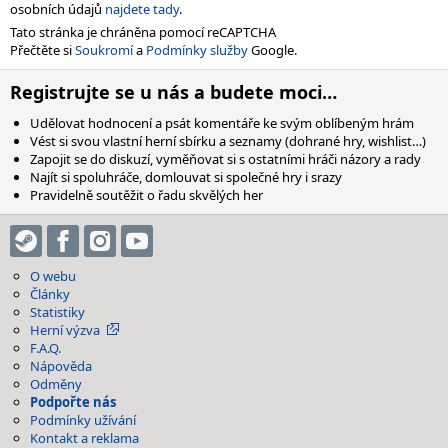
osobních údajů
najdete tady
.
Tato stránka je chráněna pomocí reCAPTCHA
Přečtěte si
Soukromí
a
Podmínky služby
Google.
Registrujte se u nás a budete moci…
Udělovat hodnocení a psát komentáře ke svým oblíbeným hrám
Vést si svou vlastní herní sbírku a seznamy (dohrané hry, wishlist…)
Zapojit se do diskuzí, vyměňovat si s ostatními hráči názory a rady
Najít si spoluhráče, domlouvat si společné hry i srazy
Pravidelně soutěžit o řadu skvělých her
O webu
Články
Statistiky
Herní výzva
F.A.Q.
Nápověda
Odměny
Podpořte nás
Podmínky užívání
Kontakt a reklama