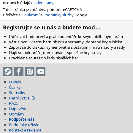
osobních údajů
najdete tady
.
Tato stránka je chráněna pomocí reCAPTCHA
Přečtěte si
Soukromí
a
Podmínky služby
Google.
Registrujte se u nás a budete moci…
Udělovat hodnocení a psát komentáře ke svým oblíbeným hrám
Vést si svou vlastní herní sbírku a seznamy (dohrané hry, wishlist…)
Zapojit se do diskuzí, vyměňovat si s ostatními hráči názory a rady
Najít si spoluhráče, domlouvat si společné hry i srazy
Pravidelně soutěžit o řadu skvělých her
O webu
Články
Statistiky
Herní výzva
F.A.Q.
Nápověda
Odměny
Podpořte nás
Podmínky užívání
Kontakt a reklama