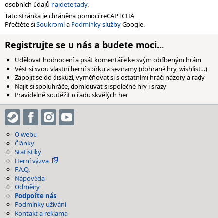
osobních údajů
najdete tady
.
Tato stránka je chráněna pomocí reCAPTCHA
Přečtěte si
Soukromí
a
Podmínky služby
Google.
Registrujte se u nás a budete moci…
Udělovat hodnocení a psát komentáře ke svým oblíbeným hrám
Vést si svou vlastní herní sbírku a seznamy (dohrané hry, wishlist…)
Zapojit se do diskuzí, vyměňovat si s ostatními hráči názory a rady
Najít si spoluhráče, domlouvat si společné hry i srazy
Pravidelně soutěžit o řadu skvělých her
O webu
Články
Statistiky
Herní výzva
F.A.Q.
Nápověda
Odměny
Podpořte nás
Podmínky užívání
Kontakt a reklama