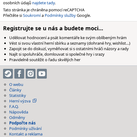
osobních údajů
najdete tady
.
Tato stránka je chráněna pomocí reCAPTCHA
Přečtěte si
Soukromí
a
Podmínky služby
Google.
Registrujte se u nás a budete moci…
Udělovat hodnocení a psát komentáře ke svým oblíbeným hrám
Vést si svou vlastní herní sbírku a seznamy (dohrané hry, wishlist…)
Zapojit se do diskuzí, vyměňovat si s ostatními hráči názory a rady
Najít si spoluhráče, domlouvat si společné hry i srazy
Pravidelně soutěžit o řadu skvělých her
O webu
Články
Statistiky
Herní výzva
F.A.Q.
Nápověda
Odměny
Podpořte nás
Podmínky užívání
Kontakt a reklama