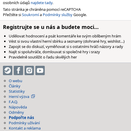
osobních údajů
najdete tady
.
Tato stránka je chráněna pomocí reCAPTCHA
Přečtěte si
Soukromí
a
Podmínky služby
Google.
Registrujte se u nás a budete moci…
Udělovat hodnocení a psát komentáře ke svým oblíbeným hrám
Vést si svou vlastní herní sbírku a seznamy (dohrané hry, wishlist…)
Zapojit se do diskuzí, vyměňovat si s ostatními hráči názory a rady
Najít si spoluhráče, domlouvat si společné hry i srazy
Pravidelně soutěžit o řadu skvělých her
O webu
Články
Statistiky
Herní výzva
F.A.Q.
Nápověda
Odměny
Podpořte nás
Podmínky užívání
Kontakt a reklama