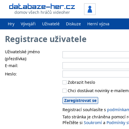
domov všech hráčů videoher
Hry
Vývojáři
Uživatelé
Diskuze
Herní výzva
Registrace uživatele
Uživatelské jméno
(přezdívka):
E-mail:
Heslo:
Zobrazit heslo
Chci dostávat novinky e-mailem
Registrací souhlasíte s
podmínkami
Tato stránka je chráněna pomocí
Přečtěte si
Soukromí
a
Podmínky s