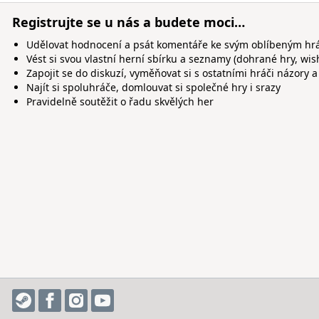
Registrujte se u nás a budete moci…
Udělovat hodnocení a psát komentáře ke svým oblíbeným h
Vést si svou vlastní herní sbírku a seznamy (dohrané hry, wis
Zapojit se do diskuzí, vyměňovat si s ostatními hráči názory a
Najít si spoluhráče, domlouvat si společné hry i srazy
Pravidelně soutěžit o řadu skvělých her