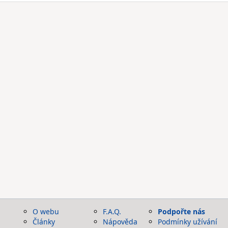
O webu
F.A.Q.
Podpořte nás
Články
Nápověda
Podmínky užívání