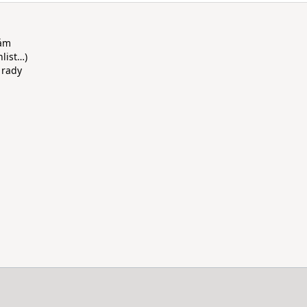
rám
hlist…)
 rady