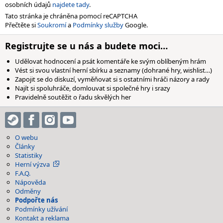
osobních údajů
najdete tady
.
Tato stránka je chráněna pomocí reCAPTCHA
Přečtěte si
Soukromí
a
Podmínky služby
Google.
Registrujte se u nás a budete moci…
Udělovat hodnocení a psát komentáře ke svým oblíbeným hrám
Vést si svou vlastní herní sbírku a seznamy (dohrané hry, wishlist…)
Zapojit se do diskuzí, vyměňovat si s ostatními hráči názory a rady
Najít si spoluhráče, domlouvat si společné hry i srazy
Pravidelně soutěžit o řadu skvělých her
O webu
Články
Statistiky
Herní výzva
F.A.Q.
Nápověda
Odměny
Podpořte nás
Podmínky užívání
Kontakt a reklama