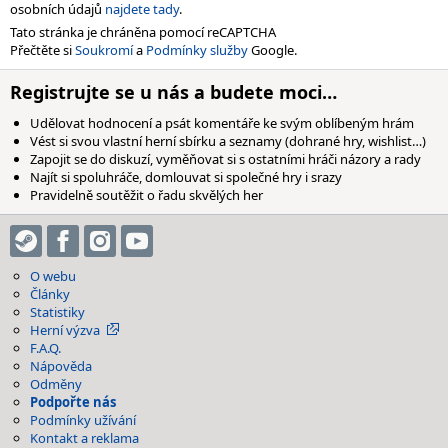
osobních údajů
najdete tady
.
Tato stránka je chráněna pomocí reCAPTCHA
Přečtěte si
Soukromí
a
Podmínky služby
Google.
Registrujte se u nás a budete moci…
Udělovat hodnocení a psát komentáře ke svým oblíbeným hrám
Vést si svou vlastní herní sbírku a seznamy (dohrané hry, wishlist…)
Zapojit se do diskuzí, vyměňovat si s ostatními hráči názory a rady
Najít si spoluhráče, domlouvat si společné hry i srazy
Pravidelně soutěžit o řadu skvělých her
O webu
Články
Statistiky
Herní výzva
F.A.Q.
Nápověda
Odměny
Podpořte nás
Podmínky užívání
Kontakt a reklama