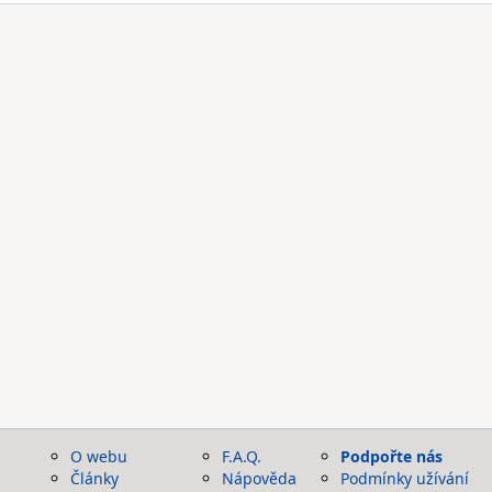
O webu
F.A.Q.
Podpořte nás
Články
Nápověda
Podmínky užívání