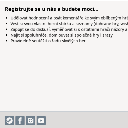
Registrujte se u nás a budete moci…
Udělovat hodnocení a psát komentáře ke svým oblíbeným h
Vést si svou vlastní herní sbírku a seznamy (dohrané hry, wis
Zapojit se do diskuzí, vyměňovat si s ostatními hráči názory a
Najít si spoluhráče, domlouvat si společné hry i srazy
Pravidelně soutěžit o řadu skvělých her