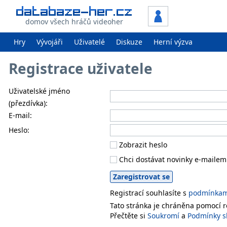
domov všech hráčů videoher
Hry
Vývojáři
Uživatelé
Diskuze
Herní výzva
Registrace uživatele
Uživatelské jméno
(přezdívka):
E-mail:
Heslo:
Zobrazit heslo
Chci dostávat novinky e-mailem
Registrací souhlasíte s
podmínkami
Tato stránka je chráněna pomocí
Přečtěte si
Soukromí
a
Podmínky s