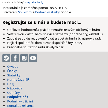
osobních údajů
najdete tady
.
Tato stránka je chráněna pomocí reCAPTCHA
Přečtěte si
Soukromí
a
Podmínky služby
Google.
Registrujte se u nás a budete moci…
Udělovat hodnocení a psát komentáře ke svým oblíbeným hrám
Vést si svou vlastní herní sbírku a seznamy (dohrané hry, wishlist…)
Zapojit se do diskuzí, vyměňovat si s ostatními hráči názory a rady
Najít si spoluhráče, domlouvat si společné hry i srazy
Pravidelně soutěžit o řadu skvělých her
O webu
Články
Statistiky
Herní výzva
F.A.Q.
Nápověda
Odměny
Podpořte nás
Podmínky užívání
Kontakt a reklama