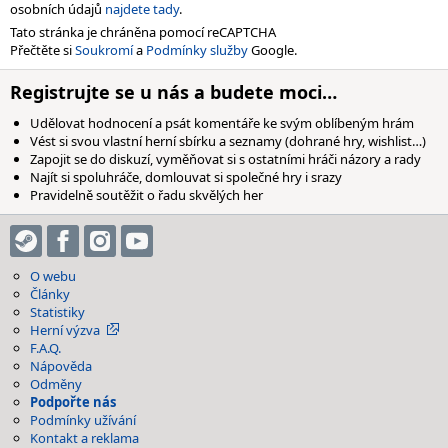
osobních údajů
najdete tady
.
Tato stránka je chráněna pomocí reCAPTCHA
Přečtěte si
Soukromí
a
Podmínky služby
Google.
Registrujte se u nás a budete moci…
Udělovat hodnocení a psát komentáře ke svým oblíbeným hrám
Vést si svou vlastní herní sbírku a seznamy (dohrané hry, wishlist…)
Zapojit se do diskuzí, vyměňovat si s ostatními hráči názory a rady
Najít si spoluhráče, domlouvat si společné hry i srazy
Pravidelně soutěžit o řadu skvělých her
O webu
Články
Statistiky
Herní výzva
F.A.Q.
Nápověda
Odměny
Podpořte nás
Podmínky užívání
Kontakt a reklama