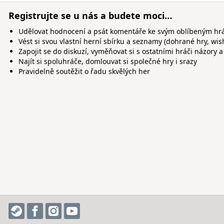
Registrujte se u nás a budete moci…
Udělovat hodnocení a psát komentáře ke svým oblíbeným h
Vést si svou vlastní herní sbírku a seznamy (dohrané hry, wis
Zapojit se do diskuzí, vyměňovat si s ostatními hráči názory a
Najít si spoluhráče, domlouvat si společné hry i srazy
Pravidelně soutěžit o řadu skvělých her