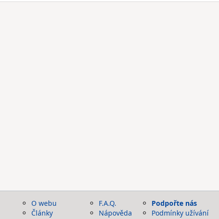
O webu
F.A.Q.
Podpořte nás
Články
Nápověda
Podmínky užívání