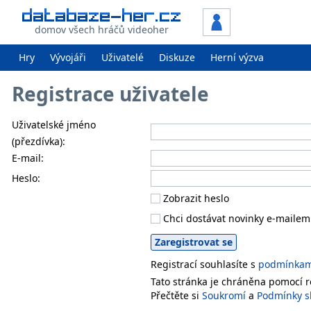
domov všech hráčů videoher
Hry
Vývojáři
Uživatelé
Diskuze
Herní výzva
Registrace uživatele
Uživatelské jméno
(přezdívka):
E-mail:
Heslo:
Zobrazit heslo
Chci dostávat novinky e-mailem
Registrací souhlasíte s
podmínkami
Tato stránka je chráněna pomocí
Přečtěte si
Soukromí
a
Podmínky s