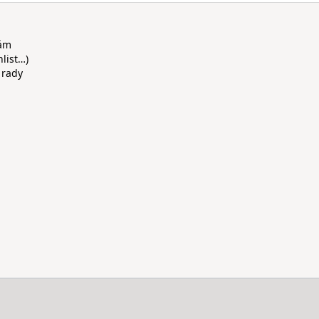
rám
hlist…)
 rady