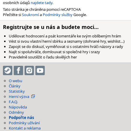
osobních údajů
najdete tady
.
Tato stránka je chráněna pomocí reCAPTCHA
Přečtěte si
Soukromí
a
Podmínky služby
Google.
Registrujte se u nás a budete moci…
Udělovat hodnocení a psát komentáře ke svým oblíbeným hrám
Vést si svou vlastní herní sbírku a seznamy (dohrané hry, wishlist…)
Zapojit se do diskuzí, vyměňovat si s ostatními hráči názory a rady
Najít si spoluhráče, domlouvat si společné hry i srazy
Pravidelně soutěžit o řadu skvělých her
O webu
Články
Statistiky
Herní výzva
F.A.Q.
Nápověda
Odměny
Podpořte nás
Podmínky užívání
Kontakt a reklama