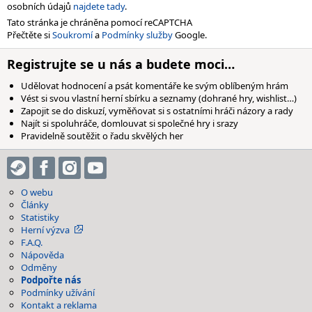
osobních údajů
najdete tady
.
Tato stránka je chráněna pomocí reCAPTCHA
Přečtěte si
Soukromí
a
Podmínky služby
Google.
Registrujte se u nás a budete moci…
Udělovat hodnocení a psát komentáře ke svým oblíbeným hrám
Vést si svou vlastní herní sbírku a seznamy (dohrané hry, wishlist…)
Zapojit se do diskuzí, vyměňovat si s ostatními hráči názory a rady
Najít si spoluhráče, domlouvat si společné hry i srazy
Pravidelně soutěžit o řadu skvělých her
O webu
Články
Statistiky
Herní výzva
F.A.Q.
Nápověda
Odměny
Podpořte nás
Podmínky užívání
Kontakt a reklama