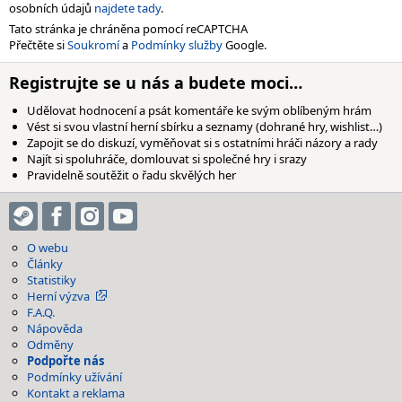
osobních údajů
najdete tady
.
Tato stránka je chráněna pomocí reCAPTCHA
Přečtěte si
Soukromí
a
Podmínky služby
Google.
Registrujte se u nás a budete moci…
Udělovat hodnocení a psát komentáře ke svým oblíbeným hrám
Vést si svou vlastní herní sbírku a seznamy (dohrané hry, wishlist…)
Zapojit se do diskuzí, vyměňovat si s ostatními hráči názory a rady
Najít si spoluhráče, domlouvat si společné hry i srazy
Pravidelně soutěžit o řadu skvělých her
O webu
Články
Statistiky
Herní výzva
F.A.Q.
Nápověda
Odměny
Podpořte nás
Podmínky užívání
Kontakt a reklama