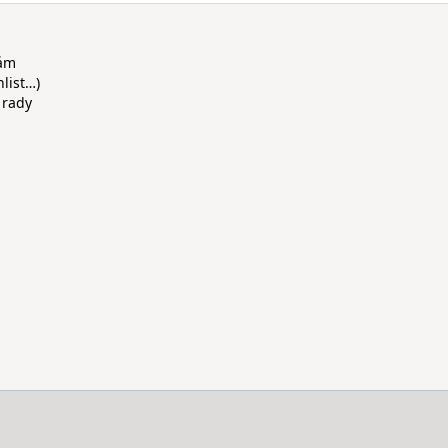
rám
hlist…)
 rady