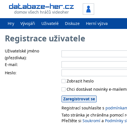
domov všech hráčů videoher
Hry
Vývojáři
Uživatelé
Diskuze
Herní výzva
Registrace uživatele
Uživatelské jméno
(přezdívka):
E-mail:
Heslo:
Zobrazit heslo
Chci dostávat novinky e-mailem
Registrací souhlasíte s
podmínkami
Tato stránka je chráněna pomocí
Přečtěte si
Soukromí
a
Podmínky s