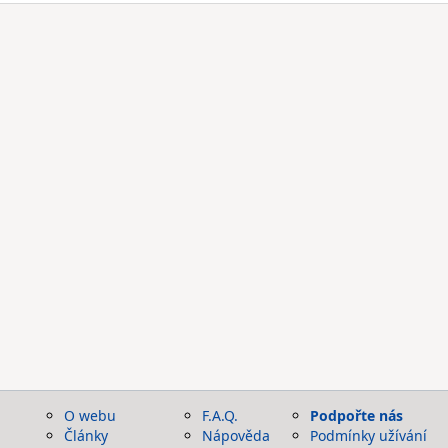
O webu
F.A.Q.
Podpořte nás
Články
Nápověda
Podmínky užívání