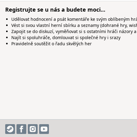
Registrujte se u nás a budete moci…
Udělovat hodnocení a psát komentáře ke svým oblíbeným h
Vést si svou vlastní herní sbírku a seznamy (dohrané hry, wis
Zapojit se do diskuzí, vyměňovat si s ostatními hráči názory a
Najít si spoluhráče, domlouvat si společné hry i srazy
Pravidelně soutěžit o řadu skvělých her