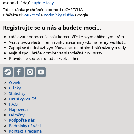
osobních údajů
najdete tady
.
Tato stránka je chráněna pomocí reCAPTCHA
Přečtěte si
Soukromí
a
Podmínky služby
Google.
Registrujte se u nás a budete moci…
Udělovat hodnocení a psát komentáře ke svým oblíbeným hrám
Vést si svou vlastní herní sbírku a seznamy (dohrané hry, wishlist…)
Zapojit se do diskuzí, vyměňovat si s ostatními hráči názory a rady
Najít si spoluhráče, domlouvat si společné hry i srazy
Pravidelně soutěžit o řadu skvělých her
O webu
Články
Statistiky
Herní výzva
F.A.Q.
Nápověda
Odměny
Podpořte nás
Podmínky užívání
Kontakt a reklama