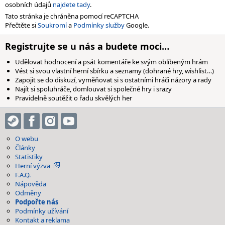
osobních údajů
najdete tady
.
Tato stránka je chráněna pomocí reCAPTCHA
Přečtěte si
Soukromí
a
Podmínky služby
Google.
Registrujte se u nás a budete moci…
Udělovat hodnocení a psát komentáře ke svým oblíbeným hrám
Vést si svou vlastní herní sbírku a seznamy (dohrané hry, wishlist…)
Zapojit se do diskuzí, vyměňovat si s ostatními hráči názory a rady
Najít si spoluhráče, domlouvat si společné hry i srazy
Pravidelně soutěžit o řadu skvělých her
O webu
Články
Statistiky
Herní výzva
F.A.Q.
Nápověda
Odměny
Podpořte nás
Podmínky užívání
Kontakt a reklama