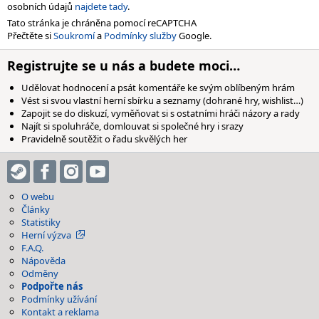
osobních údajů
najdete tady
.
Tato stránka je chráněna pomocí reCAPTCHA
Přečtěte si
Soukromí
a
Podmínky služby
Google.
Registrujte se u nás a budete moci…
Udělovat hodnocení a psát komentáře ke svým oblíbeným hrám
Vést si svou vlastní herní sbírku a seznamy (dohrané hry, wishlist…)
Zapojit se do diskuzí, vyměňovat si s ostatními hráči názory a rady
Najít si spoluhráče, domlouvat si společné hry i srazy
Pravidelně soutěžit o řadu skvělých her
O webu
Články
Statistiky
Herní výzva
F.A.Q.
Nápověda
Odměny
Podpořte nás
Podmínky užívání
Kontakt a reklama