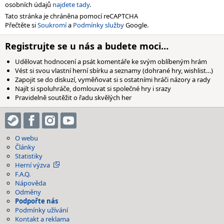
osobních údajů
najdete tady
.
Tato stránka je chráněna pomocí reCAPTCHA
Přečtěte si
Soukromí
a
Podmínky služby
Google.
Registrujte se u nás a budete moci…
Udělovat hodnocení a psát komentáře ke svým oblíbeným hrám
Vést si svou vlastní herní sbírku a seznamy (dohrané hry, wishlist…)
Zapojit se do diskuzí, vyměňovat si s ostatními hráči názory a rady
Najít si spoluhráče, domlouvat si společné hry i srazy
Pravidelně soutěžit o řadu skvělých her
O webu
Články
Statistiky
Herní výzva
F.A.Q.
Nápověda
Odměny
Podpořte nás
Podmínky užívání
Kontakt a reklama