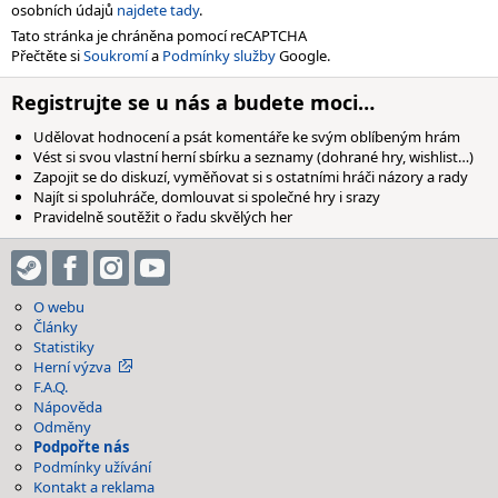
osobních údajů
najdete tady
.
Tato stránka je chráněna pomocí reCAPTCHA
Přečtěte si
Soukromí
a
Podmínky služby
Google.
Registrujte se u nás a budete moci…
Udělovat hodnocení a psát komentáře ke svým oblíbeným hrám
Vést si svou vlastní herní sbírku a seznamy (dohrané hry, wishlist…)
Zapojit se do diskuzí, vyměňovat si s ostatními hráči názory a rady
Najít si spoluhráče, domlouvat si společné hry i srazy
Pravidelně soutěžit o řadu skvělých her
O webu
Články
Statistiky
Herní výzva
F.A.Q.
Nápověda
Odměny
Podpořte nás
Podmínky užívání
Kontakt a reklama