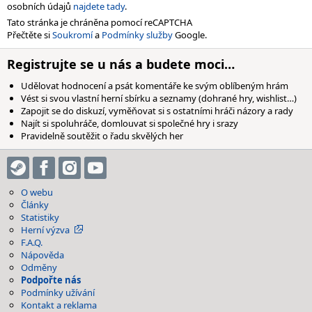
osobních údajů
najdete tady
.
Tato stránka je chráněna pomocí reCAPTCHA
Přečtěte si
Soukromí
a
Podmínky služby
Google.
Registrujte se u nás a budete moci…
Udělovat hodnocení a psát komentáře ke svým oblíbeným hrám
Vést si svou vlastní herní sbírku a seznamy (dohrané hry, wishlist…)
Zapojit se do diskuzí, vyměňovat si s ostatními hráči názory a rady
Najít si spoluhráče, domlouvat si společné hry i srazy
Pravidelně soutěžit o řadu skvělých her
O webu
Články
Statistiky
Herní výzva
F.A.Q.
Nápověda
Odměny
Podpořte nás
Podmínky užívání
Kontakt a reklama