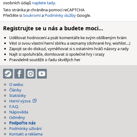
osobních údajů
najdete tady
.
Tato stránka je chráněna pomocí reCAPTCHA
Přečtěte si
Soukromí
a
Podmínky služby
Google.
Registrujte se u nás a budete moci…
Udělovat hodnocení a psát komentáře ke svým oblíbeným hrám
Vést si svou vlastní herní sbírku a seznamy (dohrané hry, wishlist…)
Zapojit se do diskuzí, vyměňovat si s ostatními hráči názory a rady
Najít si spoluhráče, domlouvat si společné hry i srazy
Pravidelně soutěžit o řadu skvělých her
O webu
Články
Statistiky
Herní výzva
F.A.Q.
Nápověda
Odměny
Podpořte nás
Podmínky užívání
Kontakt a reklama