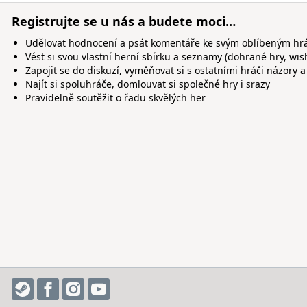
Registrujte se u nás a budete moci…
Udělovat hodnocení a psát komentáře ke svým oblíbeným h
Vést si svou vlastní herní sbírku a seznamy (dohrané hry, wis
Zapojit se do diskuzí, vyměňovat si s ostatními hráči názory a
Najít si spoluhráče, domlouvat si společné hry i srazy
Pravidelně soutěžit o řadu skvělých her