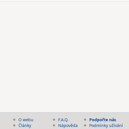
O webu
F.A.Q.
Podpořte nás
Články
Nápověda
Podmínky užívání