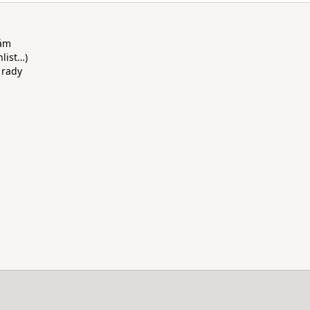
rám
hlist…)
 rady