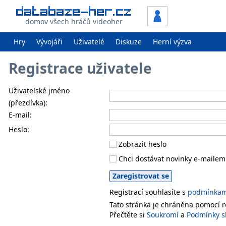
domov všech hráčů videoher
Hry
Vývojáři
Uživatelé
Diskuze
Herní výzva
Registrace uživatele
Uživatelské jméno
(přezdívka):
E-mail:
Heslo:
Zobrazit heslo
Chci dostávat novinky e-mailem
Registrací souhlasíte s
podmínkami
Tato stránka je chráněna pomocí
Přečtěte si
Soukromí
a
Podmínky s