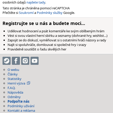
osobních údajů
najdete tady
.
Tato stránka je chráněna pomocí reCAPTCHA
Přečtěte si
Soukromí
a
Podmínky služby
Google.
Registrujte se u nás a budete moci…
Udělovat hodnocení a psát komentáře ke svým oblíbeným hrám
Vést si svou vlastní herní sbírku a seznamy (dohrané hry, wishlist…)
Zapojit se do diskuzí, vyměňovat si s ostatními hráči názory a rady
Najít si spoluhráče, domlouvat si společné hry i srazy
Pravidelně soutěžit o řadu skvělých her
O webu
Články
Statistiky
Herní výzva
F.A.Q.
Nápověda
Odměny
Podpořte nás
Podmínky užívání
Kontakt a reklama