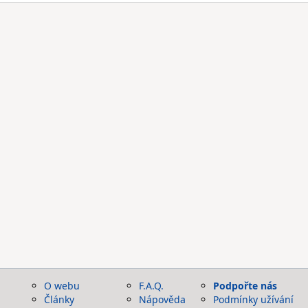
O webu
F.A.Q.
Podpořte nás
Články
Nápověda
Podmínky užívání