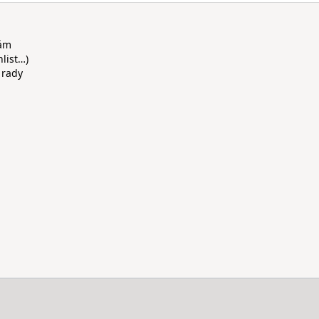
rám
hlist…)
 rady