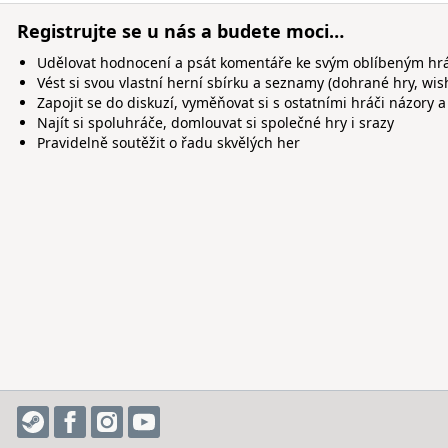
Registrujte se u nás a budete moci…
Udělovat hodnocení a psát komentáře ke svým oblíbeným h
Vést si svou vlastní herní sbírku a seznamy (dohrané hry, wis
Zapojit se do diskuzí, vyměňovat si s ostatními hráči názory a
Najít si spoluhráče, domlouvat si společné hry i srazy
Pravidelně soutěžit o řadu skvělých her