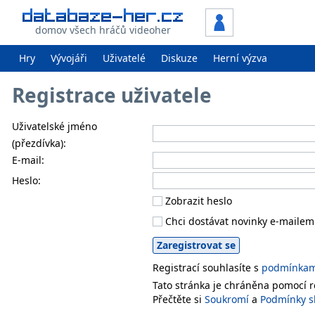
domov všech hráčů videoher
Hry
Vývojáři
Uživatelé
Diskuze
Herní výzva
Registrace uživatele
Uživatelské jméno
(přezdívka):
E-mail:
Heslo:
Zobrazit heslo
Chci dostávat novinky e-mailem
Registrací souhlasíte s
podmínkami
Tato stránka je chráněna pomocí
Přečtěte si
Soukromí
a
Podmínky s