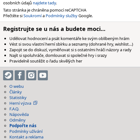
osobních údajů
najdete tady
.
Tato stránka je chráněna pomocí reCAPTCHA
Přečtěte si
Soukromí
a
Podmínky služby
Google.
Registrujte se u nás a budete moci…
Udělovat hodnocení a psát komentáře ke svým oblíbeným hrám
Vést si svou vlastní herní sbírku a seznamy (dohrané hry, wishlist…)
Zapojit se do diskuzí, vyměňovat si s ostatními hráči názory a rady
Najít si spoluhráče, domlouvat si společné hry i srazy
Pravidelně soutěžit o řadu skvělých her
O webu
Články
Statistiky
Herní výzva
F.A.Q.
Nápověda
Odměny
Podpořte nás
Podmínky užívání
Kontakt a reklama