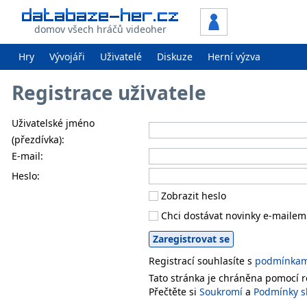
domov všech hráčů videoher
Hry
Vývojáři
Uživatelé
Diskuze
Herní výzva
Registrace uživatele
Uživatelské jméno
(přezdívka):
E-mail:
Heslo:
Zobrazit heslo
Chci dostávat novinky e-mailem
Registrací souhlasíte s
podmínkami
Tato stránka je chráněna pomocí
Přečtěte si
Soukromí
a
Podmínky s