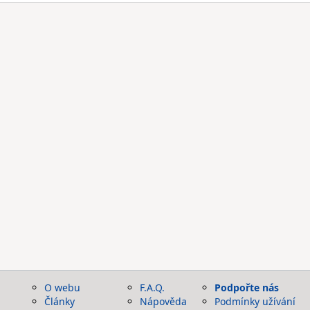
O webu
F.A.Q.
Podpořte nás
Články
Nápověda
Podmínky užívání