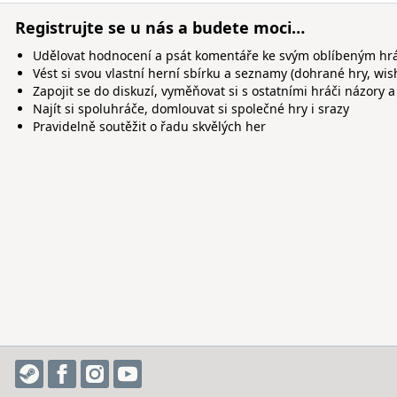
Registrujte se u nás a budete moci…
Udělovat hodnocení a psát komentáře ke svým oblíbeným h
Vést si svou vlastní herní sbírku a seznamy (dohrané hry, wis
Zapojit se do diskuzí, vyměňovat si s ostatními hráči názory a
Najít si spoluhráče, domlouvat si společné hry i srazy
Pravidelně soutěžit o řadu skvělých her