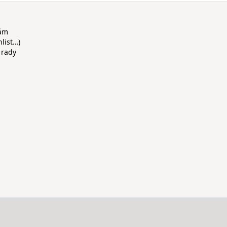
rám
hlist…)
 rady