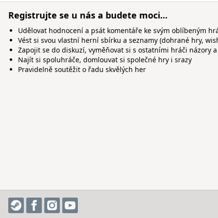
Registrujte se u nás a budete moci…
Udělovat hodnocení a psát komentáře ke svým oblíbeným h
Vést si svou vlastní herní sbírku a seznamy (dohrané hry, wis
Zapojit se do diskuzí, vyměňovat si s ostatními hráči názory a
Najít si spoluhráče, domlouvat si společné hry i srazy
Pravidelně soutěžit o řadu skvělých her