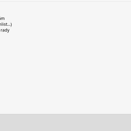
rám
hlist…)
 rady