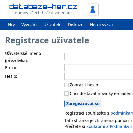
domov všech hráčů videoher
Hry
Vývojáři
Uživatelé
Diskuze
Herní výzva
Registrace uživatele
Uživatelské jméno
(přezdívka):
E-mail:
Heslo:
Zobrazit heslo
Chci dostávat novinky e-mailem
Registrací souhlasíte s
podmínkami
Tato stránka je chráněna pomocí
Přečtěte si
Soukromí
a
Podmínky s