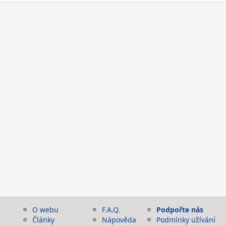
O webu
F.A.Q.
Podpořte nás
Články
Nápověda
Podmínky užívání