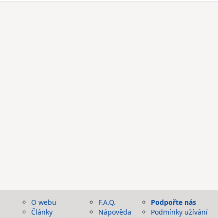
O webu
F.A.Q.
Podpořte nás
Články
Nápověda
Podmínky užívání