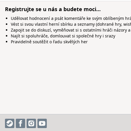
Registrujte se u nás a budete moci…
Udělovat hodnocení a psát komentáře ke svým oblíbeným h
Vést si svou vlastní herní sbírku a seznamy (dohrané hry, wis
Zapojit se do diskuzí, vyměňovat si s ostatními hráči názory a
Najít si spoluhráče, domlouvat si společné hry i srazy
Pravidelně soutěžit o řadu skvělých her