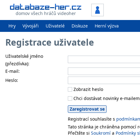
domov všech hráčů videoher
Hry
Vývojáři
Uživatelé
Diskuze
Herní výzva
Registrace uživatele
Uživatelské jméno
(přezdívka):
E-mail:
Heslo:
Zobrazit heslo
Chci dostávat novinky e-mailem
Registrací souhlasíte s
podmínkami
Tato stránka je chráněna pomocí
Přečtěte si
Soukromí
a
Podmínky s