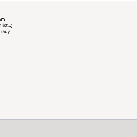
rám
hlist…)
 rady