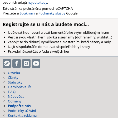
osobních údajů
najdete tady
.
Tato stránka je chráněna pomocí reCAPTCHA
Přečtěte si
Soukromí
a
Podmínky služby
Google.
Registrujte se u nás a budete moci…
Udělovat hodnocení a psát komentáře ke svým oblíbeným hrám
Vést si svou vlastní herní sbírku a seznamy (dohrané hry, wishlist…)
Zapojit se do diskuzí, vyměňovat si s ostatními hráči názory a rady
Najít si spoluhráče, domlouvat si společné hry i srazy
Pravidelně soutěžit o řadu skvělých her
O webu
Články
Statistiky
Herní výzva
F.A.Q.
Nápověda
Odměny
Podpořte nás
Podmínky užívání
Kontakt a reklama