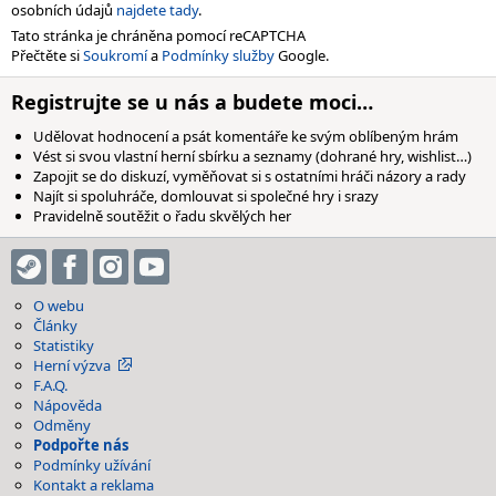
osobních údajů
najdete tady
.
Tato stránka je chráněna pomocí reCAPTCHA
Přečtěte si
Soukromí
a
Podmínky služby
Google.
Registrujte se u nás a budete moci…
Udělovat hodnocení a psát komentáře ke svým oblíbeným hrám
Vést si svou vlastní herní sbírku a seznamy (dohrané hry, wishlist…)
Zapojit se do diskuzí, vyměňovat si s ostatními hráči názory a rady
Najít si spoluhráče, domlouvat si společné hry i srazy
Pravidelně soutěžit o řadu skvělých her
O webu
Články
Statistiky
Herní výzva
F.A.Q.
Nápověda
Odměny
Podpořte nás
Podmínky užívání
Kontakt a reklama