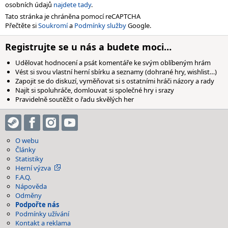
osobních údajů
najdete tady
.
Tato stránka je chráněna pomocí reCAPTCHA
Přečtěte si
Soukromí
a
Podmínky služby
Google.
Registrujte se u nás a budete moci…
Udělovat hodnocení a psát komentáře ke svým oblíbeným hrám
Vést si svou vlastní herní sbírku a seznamy (dohrané hry, wishlist…)
Zapojit se do diskuzí, vyměňovat si s ostatními hráči názory a rady
Najít si spoluhráče, domlouvat si společné hry i srazy
Pravidelně soutěžit o řadu skvělých her
O webu
Články
Statistiky
Herní výzva
F.A.Q.
Nápověda
Odměny
Podpořte nás
Podmínky užívání
Kontakt a reklama