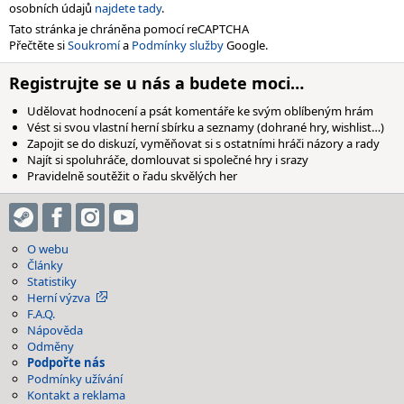
osobních údajů
najdete tady
.
Tato stránka je chráněna pomocí reCAPTCHA
Přečtěte si
Soukromí
a
Podmínky služby
Google.
Registrujte se u nás a budete moci…
Udělovat hodnocení a psát komentáře ke svým oblíbeným hrám
Vést si svou vlastní herní sbírku a seznamy (dohrané hry, wishlist…)
Zapojit se do diskuzí, vyměňovat si s ostatními hráči názory a rady
Najít si spoluhráče, domlouvat si společné hry i srazy
Pravidelně soutěžit o řadu skvělých her
O webu
Články
Statistiky
Herní výzva
F.A.Q.
Nápověda
Odměny
Podpořte nás
Podmínky užívání
Kontakt a reklama