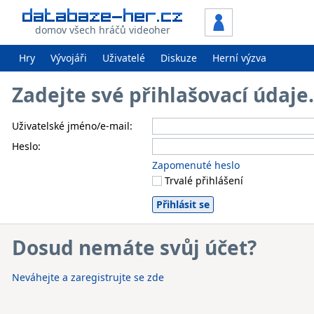
domov všech hráčů videoher
Hry
Vývojáři
Uživatelé
Diskuze
Herní výzva
Zadejte své přihlašovací údaj
Uživatelské jméno/e-mail:
Heslo:
Zapomenuté heslo
Trvalé přihlášení
Dosud nemáte svůj účet?
Neváhejte a zaregistrujte se zde