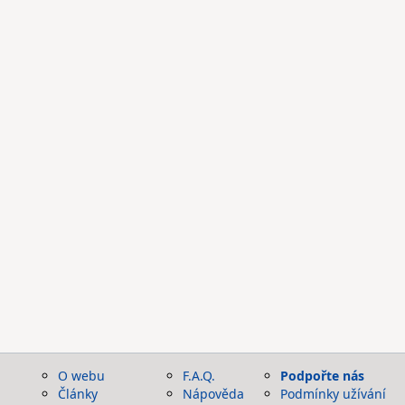
O webu
F.A.Q.
Podpořte nás
Články
Nápověda
Podmínky užívání