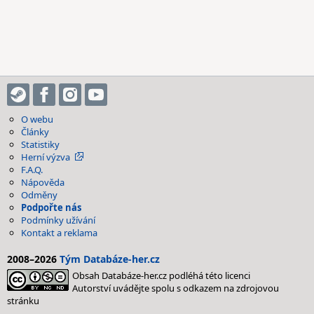
O webu
Články
Statistiky
Herní výzva
F.A.Q.
Nápověda
Odměny
Podpořte nás
Podmínky užívání
Kontakt a reklama
2008–2026
Tým Databáze-her.cz
Obsah Databáze-her.cz podléhá této licenci
Autorství uvádějte spolu s odkazem na zdrojovou
stránku