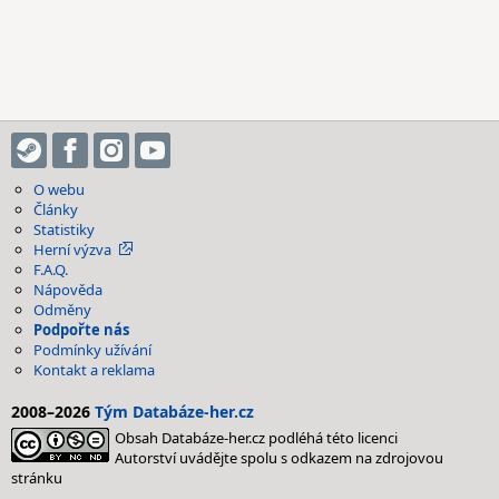
O webu
Články
Statistiky
Herní výzva
F.A.Q.
Nápověda
Odměny
Podpořte nás
Podmínky užívání
Kontakt a reklama
2008–2026
Tým Databáze-her.cz
Obsah Databáze-her.cz podléhá této licenci
Autorství uvádějte spolu s odkazem na zdrojovou
stránku