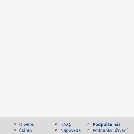
O webu
F.A.Q.
Podpořte nás
Články
Nápověda
Podmínky užívání