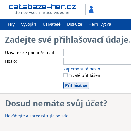
domov všech hráčů videoher
Hry
Vývojáři
Uživatelé
Diskuze
Herní výzva
Zadejte své přihlašovací údaj
Uživatelské jméno/e-mail:
Heslo:
Zapomenuté heslo
Trvalé přihlášení
Dosud nemáte svůj účet?
Neváhejte a zaregistrujte se zde